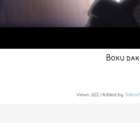
Boku dake
Views
:
622
|
Added by
:
Satosh