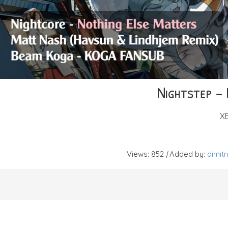
Nightstep -
X
Views
:
852
|
Added by
:
dimitr