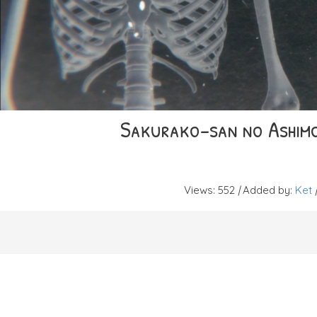
Sakurako-san no Ashimot
Views
:
552
|
Added by
:
Ket