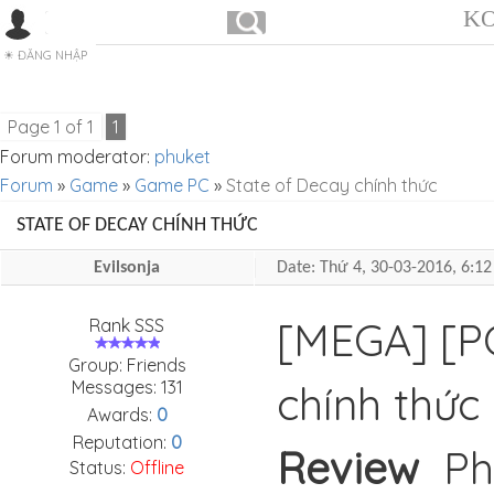
KO
ĐĂNG NHẬP
Page
1
of
1
1
Forum moderator:
phuket
Forum
»
Game
»
Game PC
»
State of Decay chính thức
STATE OF DECAY CHÍNH THỨC
Evilsonja
Date: Thứ 4, 30-03-2016, 6:
[MEGA] [P
Rank SSS
Group: Friends
Messages:
131
chính thứ
Awards:
0
Reputation:
0
Review
Phi
Status:
Offline