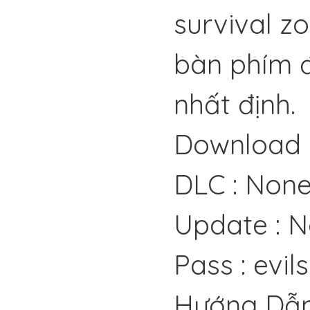
survival zo
bàn phím đ
nhất định.
Download 
DLC : Non
Update : 
Pass : evil
Hướng Dẫn