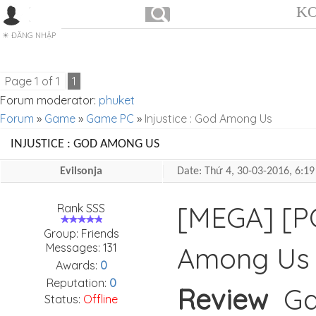
KO
ĐĂNG NHẬP
Page
1
of
1
1
Forum moderator:
phuket
Forum
»
Game
»
Game PC
»
Injustice : God Among Us
INJUSTICE : GOD AMONG US
Evilsonja
Date: Thứ 4, 30-03-2016, 6:
[MEGA] [PC
Rank SSS
Group: Friends
Messages:
131
Among U
Awards:
0
Reputation:
0
Review
Gam
Status:
Offline