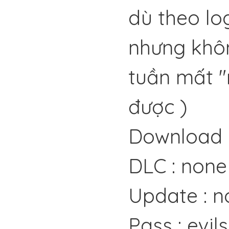
dù theo lo
nhưng khô
tuần mất 
được
)
Download 
DLC : none
Update : n
Pass : evil