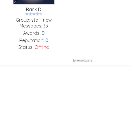
Rank D
Group: staff new
Messages:
33
Awards:
0
Reputation:
0
Status:
Offline