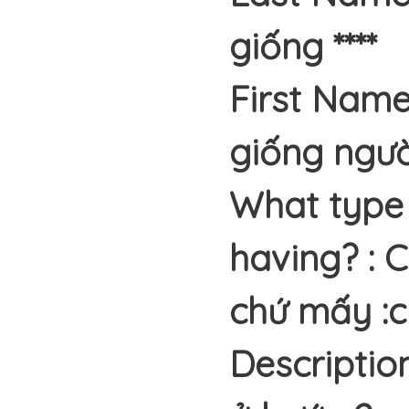
giống ****
First Name
giống ngư
What type
having? : 
chứ mấy :
Description