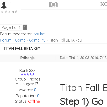
KO
ĐĂNG NHẬP
Page
1
of
1
1
Forum moderator:
phuket
Forum
»
Game
»
Game PC
»
Titan Fall BETA key
TITAN FALL BETA KEY
Evilsonja
Date: Thứ 4, 30-03-2016, 7:
Rank SSS
Group: Friends
Messages:
131
Titan Fall
Awards:
0
Reputation:
0
Step 1) Go 
Status:
Offline