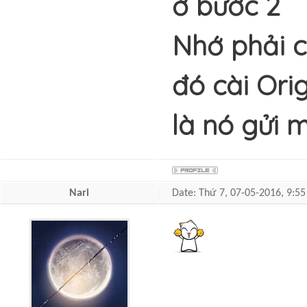
ở bước 2
Nhớ phải c
đó cài Ori
là nó gửi 
Nari
Date: Thứ 7, 07-05-2016, 9: