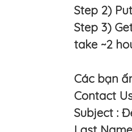
Step 2) Pu
Step 3) Ge
take ~2 ho
Các bạn ấn
Contact Us
Subject : 
Last Name 