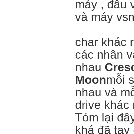
máy , đấu 
và máy vs
TRAIN
char khác 
các nhân v
nhau
Cres
Moon
mỗi 
nhau và mỗ
drive khác 
Tóm lại đây
khá đã tay 