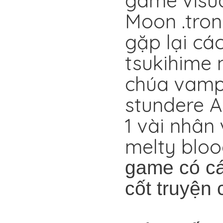
game visua
Moon .tron
gặp lại cá
tsukihime 
chúa vampi
stundere A
1 vài nhân
melty blood
game có cá
cốt truyện
VERS