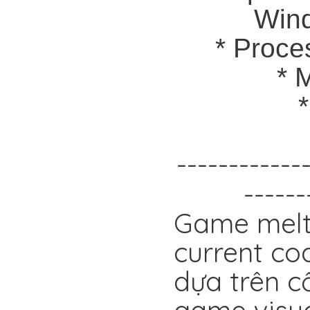
Wind
* Proce
* 
------------
------
Game melt
current co
dựa trên c