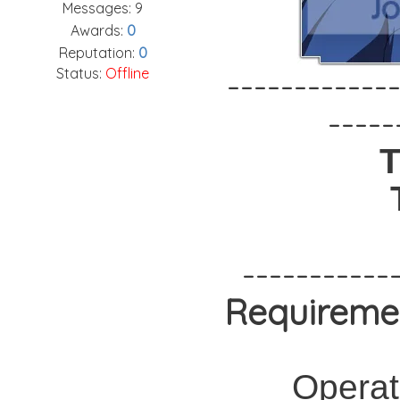
Messages:
9
Awards:
0
Reputation:
0
Status:
Offline
------------
-----
-----------
Requireme
Operat