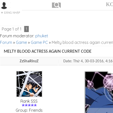
KO
ĐĂNG NHẬP
Page
1
of
1
1
Forum moderator:
phuket
Forum
»
Game
»
Game PC
»
Melty blood actress again curre
MELTY BLOOD ACTRESS AGAIN CURRENT CODE
ZzShaRinzZ
Date: Thứ 4, 30-03-2016, 4:
Rank SSS
Group: Friends