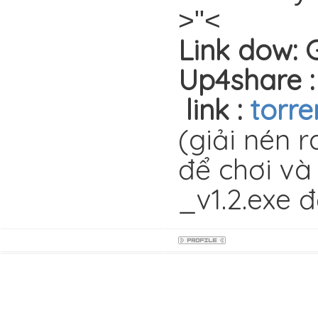
>"<
Link dow: 
Up4share 
link :
torre
(giải nén 
để chơi
_v1.2.exe 