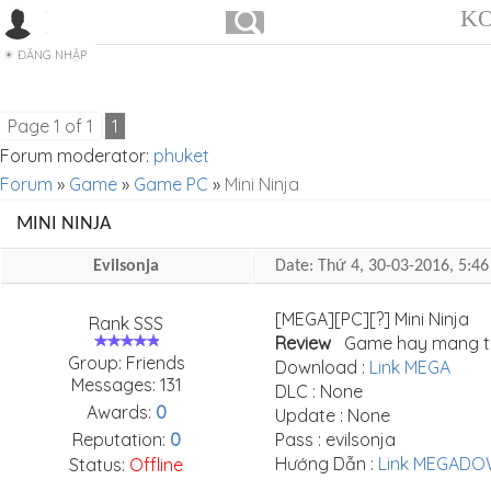
KO
ĐĂNG NHẬP
Page
1
of
1
1
Forum moderator:
phuket
Forum
»
Game
»
Game PC
»
Mini Ninja
MINI NINJA
Evilsonja
Date: Thứ 4, 30-03-2016, 5:
[MEGA][PC][?] Mini Ninja
Rank SSS
Review
Game hay mang tính 
Group: Friends
Download :
Link MEGA
Messages:
131
DLC : None
Awards:
0
Update : None
Reputation:
0
Pass : evilsonja
Hướng Dẫn :
Link MEGAD
Status:
Offline