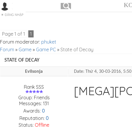
KO
ĐĂNG NHẬP
Page
1
of
1
1
Forum moderator:
phuket
Forum
»
Game
»
Game PC
»
State of Decay
STATE OF DECAY
Evilsonja
Date: Thứ 4, 30-03-2016, 5:
[MEGA][P
Rank SSS
Group: Friends
Messages:
131
Awards:
0
Reputation:
0
Status:
Offline