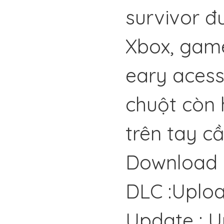
survivor đ
Xbox, game
eary acess
chuột còn h
trên tay c
Download 
DLC :Uplo
Update : U