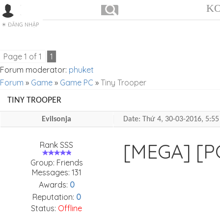
KO
ĐĂNG NHẬP
Page
1
of
1
1
Forum moderator:
phuket
Forum
»
Game
»
Game PC
»
Tiny Trooper
TINY TROOPER
Evilsonja
Date: Thứ 4, 30-03-2016, 5:
[MEGA] [
Rank SSS
Group: Friends
Messages:
131
Awards:
0
Reputation:
0
Status:
Offline