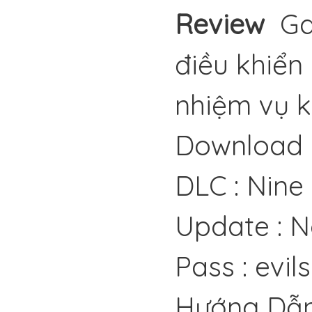
Review
Gam
điều khiển
nhiệm vụ k
Download 
DLC : Nine
Update : 
Pass : evil
Hướng Dẫn