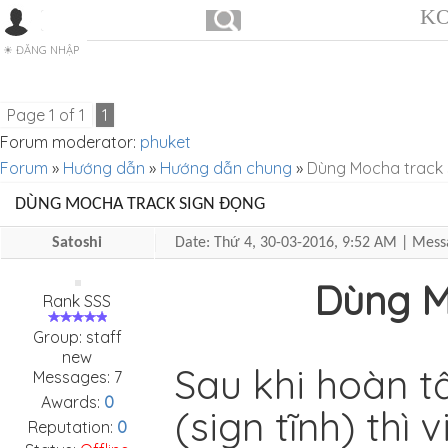
KO
ĐĂNG NHẬP
Page
1
of
1
1
Forum moderator:
phuket
Forum
»
Hướng dẫn
»
Hướng dẫn chung
»
Dùng Mocha track 
DÙNG MOCHA TRACK SIGN ĐỘNG
Satoshi
Date: Thứ 4, 30-03-2016, 9:52 AM | Mes
Dùng M
Rank SSS
Group: staff
new
Sau khi hoàn tấ
Messages:
7
Awards:
0
(sign tĩnh) thì 
Reputation:
0