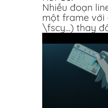
Nhiều đoạn line
một frame với g
\fscy...) thay đ