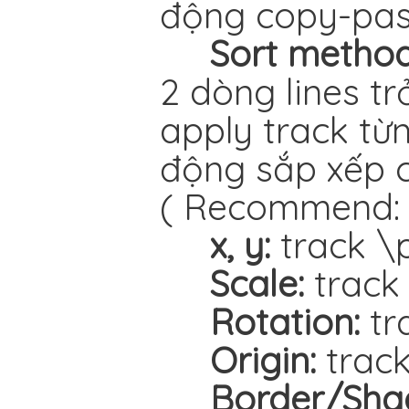
động copy-pas
Sort metho
2 dòng lines tr
apply track từ
động sắp xếp cá
( Recommend
x, y:
track \p
Scale:
track 
Rotation:
tr
Origin:
track
Border/Sha