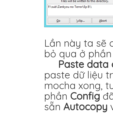
Lần này ta sẽ 
bỏ qua ở phầ
Paste data o
paste dữ liệu 
mocha xong, tu
phần
Config
đã
sẵn
Autocopy