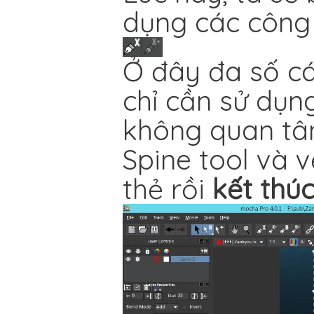
dụng các công 
Ở đây đa số cá
chỉ cần sử dụn
không quan tâm
Spine tool và 
thẻ rồi
kết thú