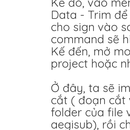
Kế đó, vào me
Data - Trim để 
cho sign vào s
command sẽ hiệ
Kế đến, mở moc
project hoặc 
Ở đây, ta sẽ i
cắt ( đoạn cắt
folder của fil
aegisub), rồi c