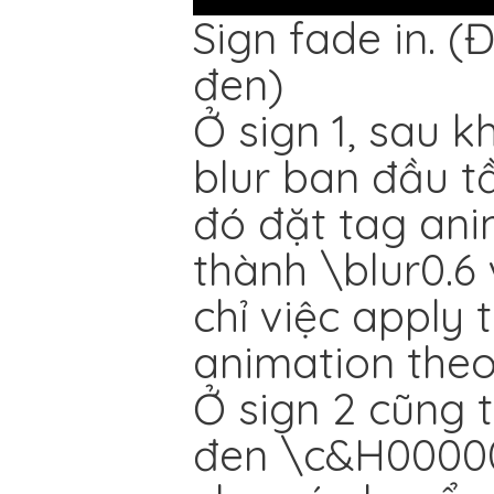
Sign fade in. 
đen)
Ở sign 1, sau k
blur ban đầu t
đó đặt tag ani
thành \blur0.6
chỉ việc apply 
animation theo 
Ở sign 2 cũng 
đen \c&H00000