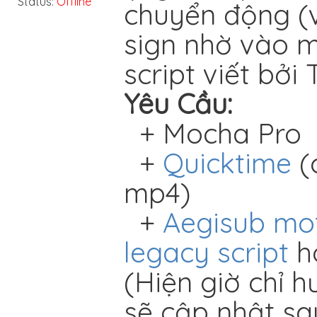
Status:
Offline
chuyển động (vị
sign nhờ vào 
script viết bởi
Yêu Cầu:
+ Mocha Pro
+
Quicktime
(
mp4)
+
Aegisub mo
legacy
script
h
(Hiện giờ chỉ 
sẽ cập nhật sa