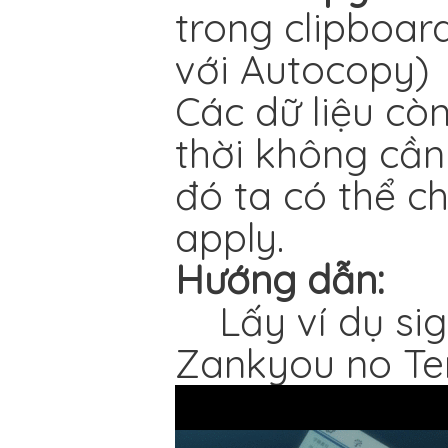
trong clipboar
với Autocopy)
Các dữ liệu còn
thời không cần
đó ta có thể ch
apply.
Hướng dẫn:
Lấy ví dụ sign
Zankyou no Ter