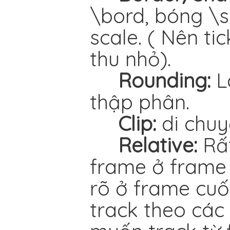
\bord, bóng \
scale. ( Nên ti
thu nhỏ).
Rounding:
Là
thập phân.
Clip:
di chuy
Relative:
Rất
frame ở frame 
rõ ở frame cuối
track theo các 