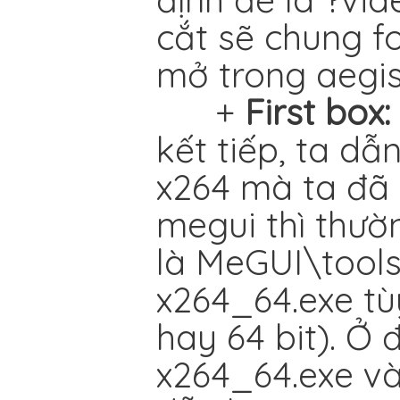
cắt sẽ chung fo
mở trong aegis
+
First box
kết tiếp, ta dẫ
x264 mà ta đã 
megui thì thườ
là MeGUI\tool
x264_64.exe tù
hay 64 bit). Ở 
x264_64.exe và