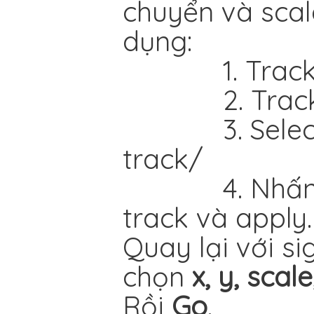
chuyển và scal
dụng:
1. Track và 
2. Track cl
3. Select tấ
track/
4. Nhấn vào \
track và apply.
Quay lại với si
chọn
x, y, scale
Rồi
Go
.