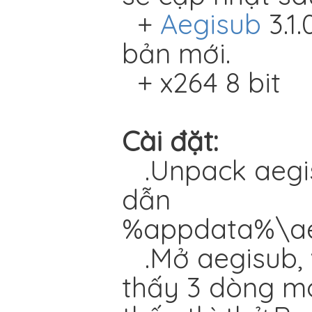
+
Aegisub
3.1.
bản mới.
+ x264 8 bit
Cài đặt:
.Unpack aegi
dẫn
%appdata%\ae
.Mở aegisub, 
thấy 3 dòng mo