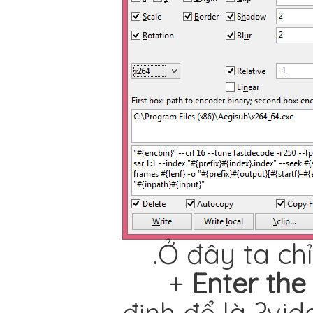
.Ở đây ta chỉ
+
Enter the
định để là ?vid