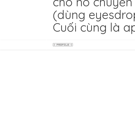
cho nó chuyển
(dùng eyesdro
Cuối cùng là ap