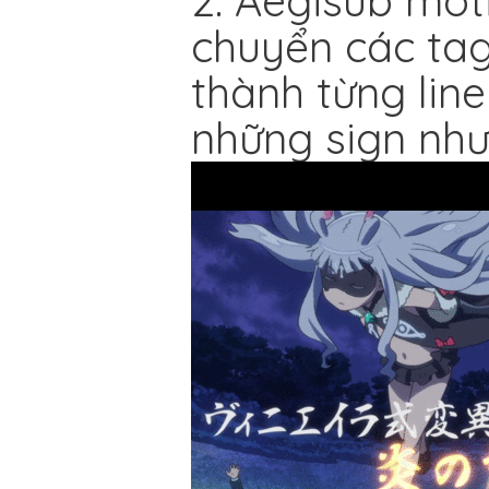
2. Aegisub mot
chuyển các ta
thành từng lin
những sign như