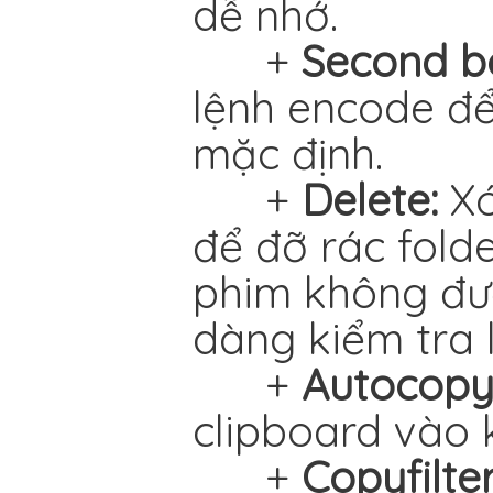
dễ nhớ.
+
Second b
lệnh encode để
mặc định.
+
Delete:
Xó
để đỡ rác folde
phim không đượ
dàng kiểm tra l
+
Autocopy
clipboard vào 
+
Copyfilter