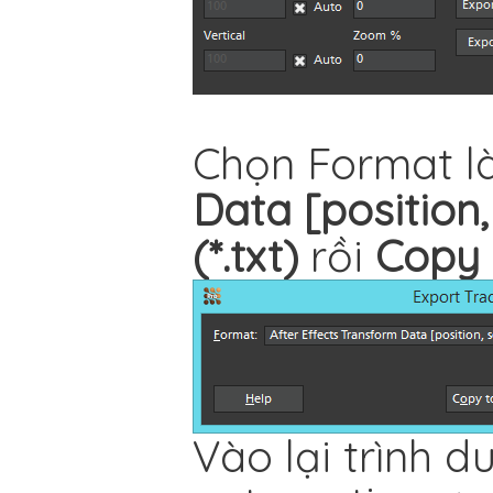
Chọn Format l
Data [position,
(*.txt)
rồi
Copy 
Vào lại trình 