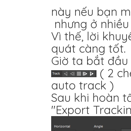
này nếu bạn 
nhưng ở nhiều 
Vì thế, lời khu
quát càng tốt.
Giờ ta bắt đầu
( 2 ch
auto track )
Sau khi hoàn tấ
"Export Trackin