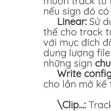
muốn track từ f
nếu sign đó có
Linear:
Sử d
thế cho track 
với mục đích đ
dung lượng file
những sign
chu
Write config
cho lần mở kế t
\Clip...:
Track