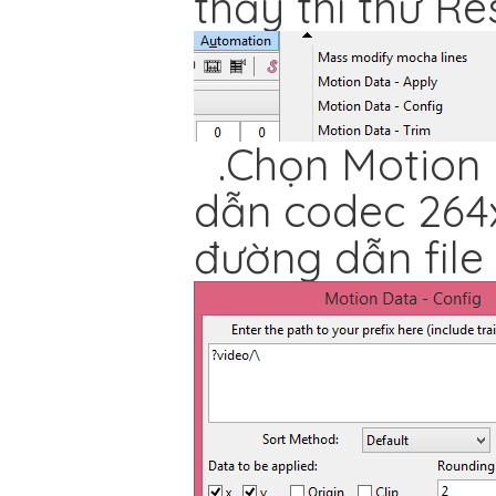
thấy thì thử Re
.Chọn Motion 
dẫn codec 264
đường dẫn file