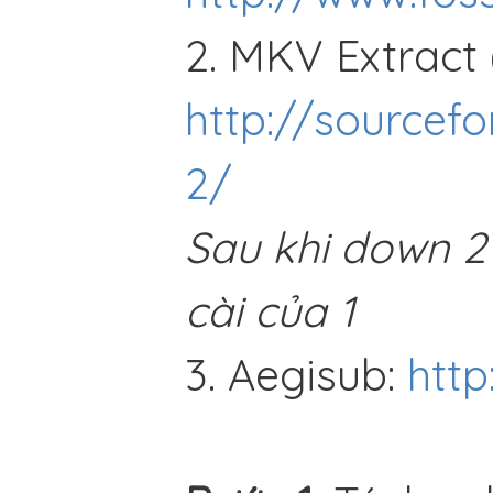
2. MKV Extract (
http://sourcef
2/
Sau khi down 2
cài của 1
3. Aegisub:
http