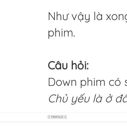
Như vậy là xon
phim.
Câu hỏi:
Down phim có s
Chủ yếu là ở đ