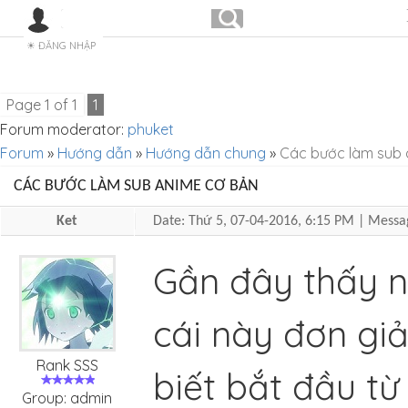
ĐĂNG NHẬP
Page
1
of
1
1
Forum moderator:
phuket
Forum
»
Hướng dẫn
»
Hướng dẫn chung
»
Các bước làm sub 
CÁC BƯỚC LÀM SUB ANIME CƠ BẢN
Ket
Date: Thứ 5, 07-04-2016, 6:15 PM | Mess
Gần đây thấy n
cái này đơn giả
Rank SSS
biết bắt đầu từ
Group: admin