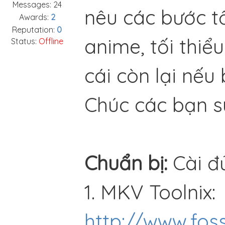
Messages:
24
nêu các bước tố
Awards:
2
Reputation:
0
anime, tối thiể
Status:
Offline
cái còn lại nếu 
Chúc các bạn su
Chuẩn bị:
Cài đ
1. MKV Toolnix:
http://www.fo