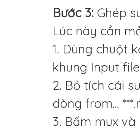
Bước 3:
Ghép s
Lúc này cần m
1. Dùng chuột k
khung Input file
2. Bỏ tích cái 
dòng from... ***
3. Bấm mux và 