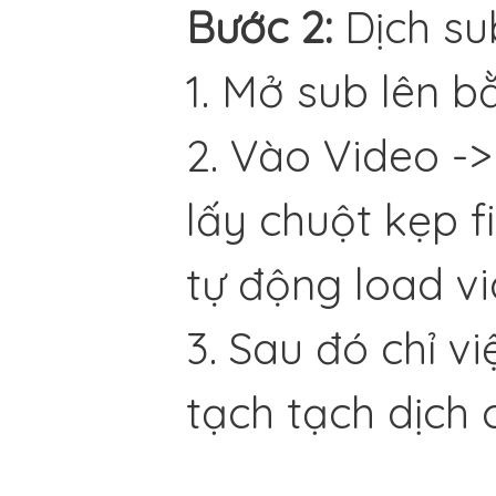
Bước 2:
Dịch su
1. Mở sub lên b
2. Vào Video -
lấy chuột kẹp f
tự động load v
3. Sau đó chỉ vi
tạch tạch dịch c