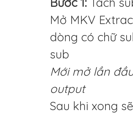
Bước 1:
Tách su
Mở MKV Extract:
dòng có chữ sub
sub
Mới mở lần đầu 
output
Sau khi xong sẽ