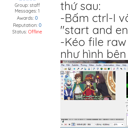
thứ sau:
Group: staff
Messages:
1
-Bấm ctrl-I 
Awards:
0
Reputation:
0
"start and e
Status:
Offline
-Kéo file ra
như hình bên