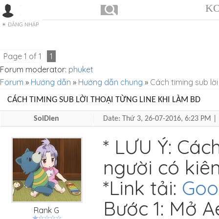
KO
ĐĂNG NHẬP
Page
1
of
1
1
Forum moderator:
phuket
Forum
»
Hướng dẫn
»
Hướng dẫn chung
»
Cách timing sub lờ
CÁCH TIMING SUB LỜI THOẠI TỪNG LINE KHI LÀM BD
SoiDien
Date: Thứ 3, 26-07-2016, 6:23 PM 
* LƯU Ý: Các
người có kiên
*Link tải:
Goo
Bước 1: Mở Ae
Rank G