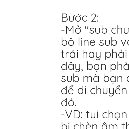
Bước 2:
-Mở "sub chư
bộ line sub v
trái hay phải
đây, bạn phải
sub mà bạn 
để di chuyển 
đó.
-VD: tui chọn
bị chèn âm t