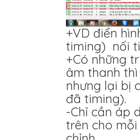
+VD điển hình
timing) nối 
+Có những tr
âm thanh thì
nhưng lại bị 
đã timing).
-Chỉ cần áp 
trên cho mỗi 
chỉnh.