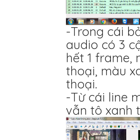
-Trong cái b
audio có 3 c
hết 1 frame, 
thoại, màu x
thoại.
-Từ cái line 
vẫn tô xanh t