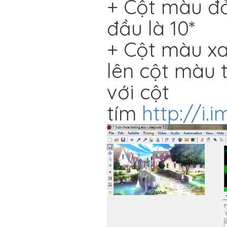
+ Cột màu đỏ
đầu là 10*
+ Cột màu xa
lên cột màu t
với cột
tím
http://i