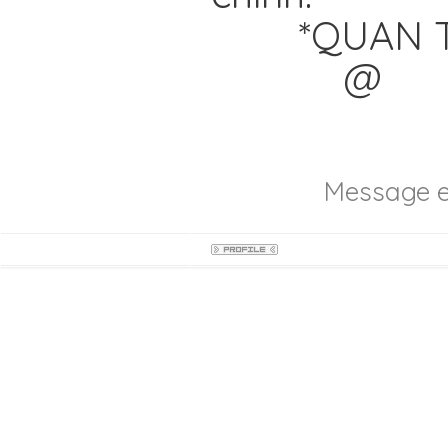
*QUAN T
@
Message e